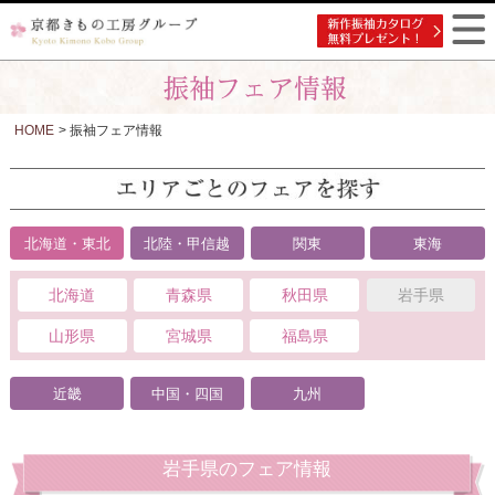
HOME
> 振袖フェア情報
北海道・東北
北陸・甲信越
関東
東海
北海道
青森県
秋田県
岩手県
山形県
宮城県
福島県
近畿
中国・四国
九州
岩手県のフェア情報