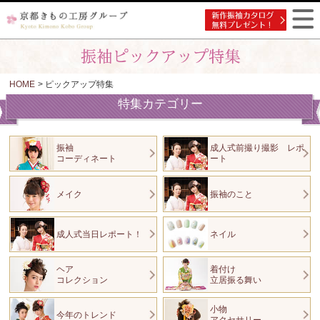
HOME
> ピックアップ特集
特集カテゴリー
振袖
成人式前撮り撮影 レポ
コーディネート
ート
メイク
振袖のこと
成人式当日レポート！
ネイル
ヘア
着付け
コレクション
立居振る舞い
小物
今年のトレンド