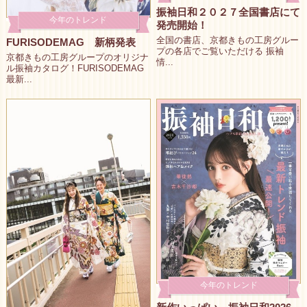
振袖日和２０２７全国書店にて
今年のトレンド
発売開始！
全国の書店、京都きもの工房グルー
FURISODEMAG 新柄発表
プの各店でご覧いただける 振袖
京都きもの工房グループのオリジナ
情...
ル振袖カタログ！FURISODEMAG
最新...
今年のトレンド