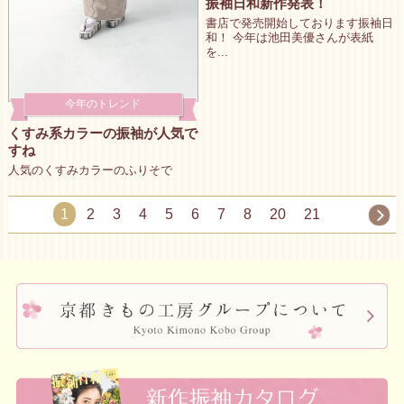
振袖日和新作発表！
書店で発売開始しております振袖日
和！ 今年は池田美優さんが表紙
を...
今年のトレンド
くすみ系カラーの振袖が人気で
すね
人気のくすみカラーのふりそで
1
2
3
4
5
6
7
8
20
21