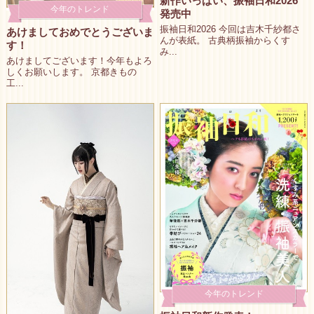
新作いっぱい、振袖日和2026
今年のトレンド
発売中
振袖日和2026 今回は吉木千紗都さ
あけましておめでとうございま
んが表紙。 古典柄振袖からくす
す！
み...
あけましてございます！今年もよろ
しくお願いします。 京都きもの
工...
今年のトレンド