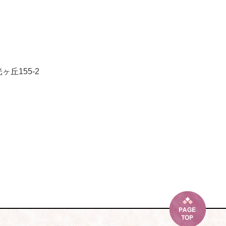
丘155-2