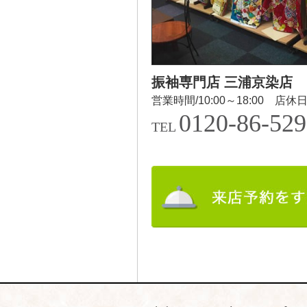
振袖専門店 三浦京染店
営業時間/10:00～18:00 店
0120-86-529
TEL