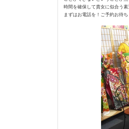
時間を確保して貴女に似合う素
まずはお電話を！ご予約お待ち