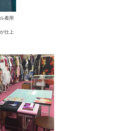
ル着用
が仕上