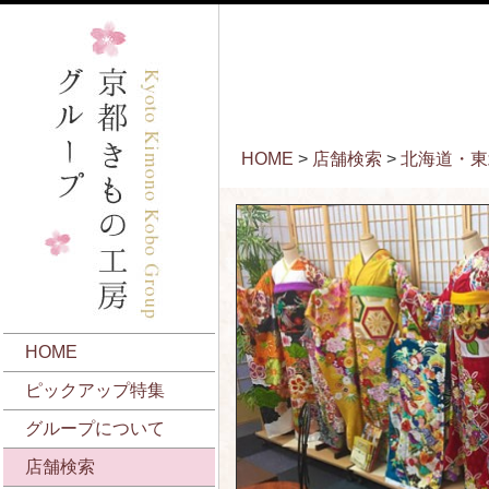
HOME
>
店舗検索
>
北海道・東
HOME
ピックアップ特集
グループについて
店舗検索