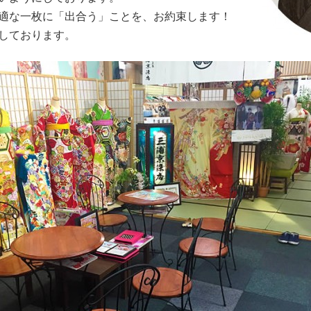
適な一枚に「出合う」ことを、お約束します！
しております。