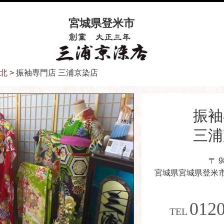
宮城県登米市
北
> 振袖専門店 三浦京染店
振袖
三浦
〒 9
宮城県宮城県登米市
0120
TEL