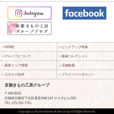
＞
HOME
＞
ピックアップ特集
＞
グループについて
＞
振袖コレクション
＞
最新フェア情報
＞
店舗検索
＞
カタログ請求
＞
プライバシーポリシー
京都きもの工房グループ
〒600-8431
京都府京都市下京区善長寺町143 マスギビル303
TEL.
075-352-7701
Copyright (c) Kyoto Kimono Kobo Group All Rights Reserved.