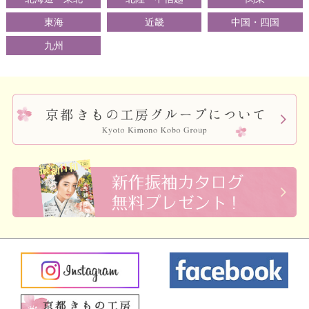
東海
近畿
中国・四国
九州