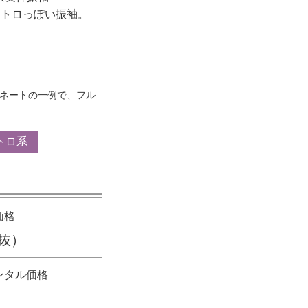
レトロっぽい振袖。
ネートの一例で、フル
トロ系
価格
抜）
ンタル価格