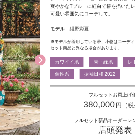
爽やかなTブルーに紅白で椿を描いた
可愛い雰囲気にコーデして。
モデル 紺野彩夏
※モデルが着用している帯、小物はコーディ
セット商品と異なる場合があります。
カワイイ系
青・緑系
レ
個性系
振袖日和 2022
フルセットお買上げ
380,000
円（税
フルセット新品オーダーレ
店頭発表