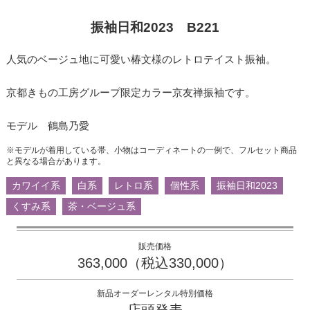
振袖日和2023 B221
人気のベージュ地に可愛い椿文様のレトロテイスト振袖。
京都きもの工房グループ限定カラー京友禅振袖です。
モデル 鶴島乃愛
※モデルが着用している帯、小物はコーディネートの一例で、フルセット商品
と異なる場合があります。
カワイイ系
白系
レトロ系
個性系
振袖日和2023
くすみ系
茶・ベージュ系
販売価格
363,000（税込330,000）
新品オーダーレンタル特別価格
店頭発表