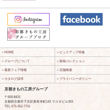
＞
HOME
＞
ピックアップ特集
＞
グループについて
＞
振袖コレクション
＞
最新フェア情報
＞
店舗検索
＞
カタログ請求
＞
プライバシーポリシー
京都きもの工房グループ
〒600-8431
京都府京都市下京区善長寺町143 マスギビル303
TEL.
075-352-7701