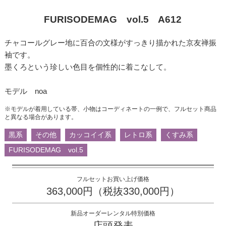
FURISODEMAG vol.5 A612
チャコールグレー地に百合の文様がすっきり描かれた京友禅振
袖です。
墨くろという珍しい色目を個性的に着こなして。
モデル noa
※モデルが着用している帯、小物はコーディネートの一例で、フルセット商品
と異なる場合があります。
黒系
その他
カッコイイ系
レトロ系
くすみ系
FURISODEMAG vol.5
フルセットお買い上げ価格
363,000円（税抜330,000円）
新品オーダーレンタル特別価格
店頭発表