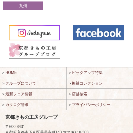
九州
＞
HOME
＞
ピックアップ特集
＞
グループについて
＞
振袖コレクション
＞
最新フェア情報
＞
店舗検索
＞
カタログ請求
＞
プライバシーポリシー
京都きもの工房グループ
〒600-8431
京都府京都市下京区善長寺町143 マスギビル303