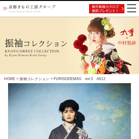
HOME
>
振袖コレクション
> FURISODEMAG vol.5 A612