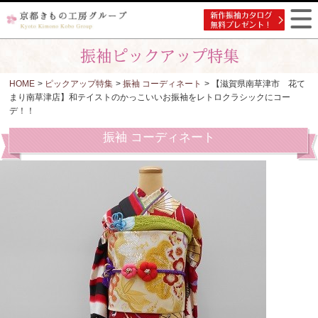
HOME
>
ピックアップ特集
>
振袖 コーディネート
> 【滋賀県南草津市 花て
まり南草津店】和テイストのかっこいいお振袖をレトロクラシックにコー
デ！！
振袖 コーディネート