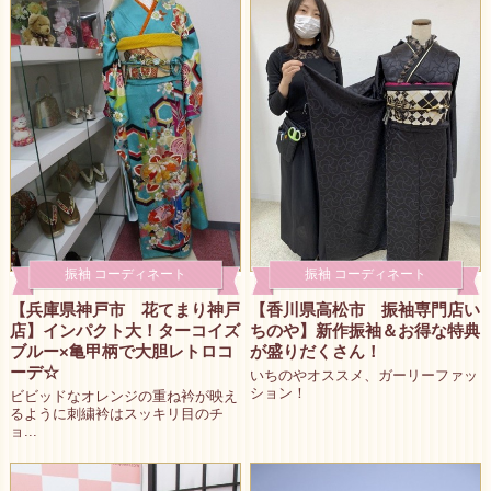
振袖 コーディネート
振袖 コーディネート
【兵庫県神戸市 花てまり神戸
【香川県高松市 振袖専門店い
店】インパクト大！ターコイズ
ちのや】新作振袖＆お得な特典
ブルー×亀甲柄で大胆レトロコ
が盛りだくさん！
ーデ☆
いちのやオススメ、ガーリーファッ
ション！
ビビッドなオレンジの重ね衿が映え
るように刺繍衿はスッキリ目のチ
ョ...