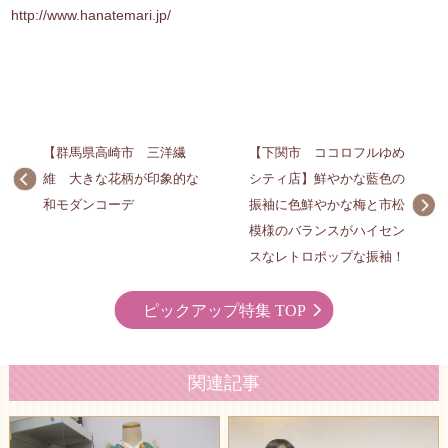
http://www.hanatemari.jp/
【群馬県高崎市 三洋繊
【下関市 ココロフルゆめ
維 大きな花柄が印象的な
シティ店】鮮やかな藍色の
和モダンコーデ
振袖に色鮮やかな梅と市松
模様のバランスがハイセン
スなレトロポップな振袖！
ピックアップ特集 TOP
関連記事