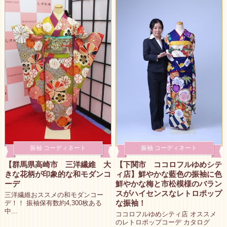
振袖 コーディネート
振袖 コーディネート
【群馬県高崎市 三洋繊維 大
【下関市 ココロフルゆめシテ
きな花柄が印象的な和モダンコ
ィ店】鮮やかな藍色の振袖に色
ーデ
鮮やかな梅と市松模様のバラン
スがハイセンスなレトロポップ
三洋繊維おススメの和モダンコー
な振袖！
デ！！ 振袖保有数約4,300枚ある
中...
ココロフルゆめシティ店 オススメ
のレトロポップコーデ カタログ