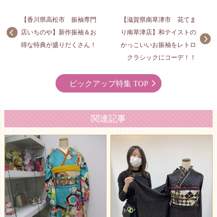
【香川県高松市 振袖専門
【滋賀県南草津市 花てま
店いちのや】新作振袖＆お
り南草津店】和テイストの
得な特典が盛りだくさん！
かっこいいお振袖をレトロ
クラシックにコーデ！！
ピックアップ特集 TOP
関連記事