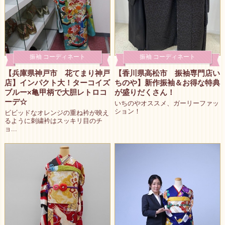
振袖 コーディネート
振袖 コーディネート
【兵庫県神戸市 花てまり神戸
【香川県高松市 振袖専門店い
店】インパクト大！ターコイズ
ちのや】新作振袖＆お得な特典
ブルー×亀甲柄で大胆レトロコ
が盛りだくさん！
ーデ☆
いちのやオススメ、ガーリーファッ
ション！
ビビッドなオレンジの重ね衿が映え
るように刺繍衿はスッキリ目のチ
ョ...