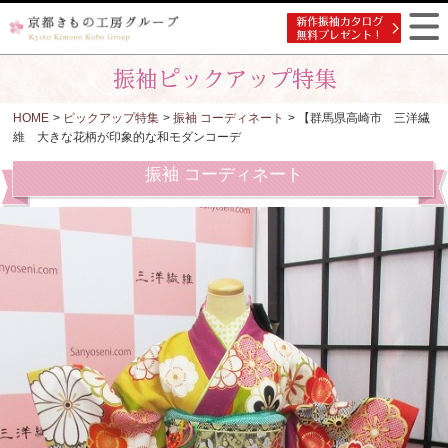
HOME
>
ピックアップ特集
>
振袖 コーディネート
> 【群馬県高崎市 三洋繊
維 大きな花柄が印象的な和モダンコーデ
振袖 コーディネート