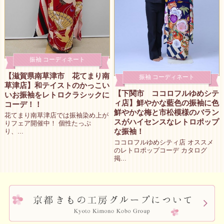
振袖 コーディネート
【滋賀県南草津市 花てまり南
振袖 コーディネート
草津店】和テイストのかっこい
【下関市 ココロフルゆめシテ
いお振袖をレトロクラシックに
ィ店】鮮やかな藍色の振袖に色
コーデ！！
鮮やかな梅と市松模様のバラン
花てまり南草津店では振袖染め上が
スがハイセンスなレトロポップ
りフェア開催中！ 個性たっぷ
な振袖！
り、...
ココロフルゆめシティ店 オススメ
のレトロポップコーデ カタログ
掲...