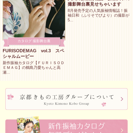
撮影舞台裏見せちゃいます
8月発売予定の人気振袖情報誌！振
袖日和（ふりそでびより）の撮影が
5...
カタログ 撮影舞台裏
FURISODEMAG vol.3 スペ
シャルムービー
新作振袖カタログ【ＦＵＲＩＳＯＤ
ＥＭＡＧ】の鶴島乃愛ちゃんと高
瀬...