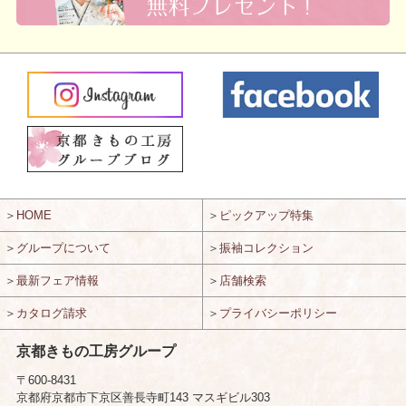
＞
HOME
＞
ピックアップ特集
＞
グループについて
＞
振袖コレクション
＞
最新フェア情報
＞
店舗検索
＞
カタログ請求
＞
プライバシーポリシー
京都きもの工房グループ
〒600-8431
京都府京都市下京区善長寺町143 マスギビル303