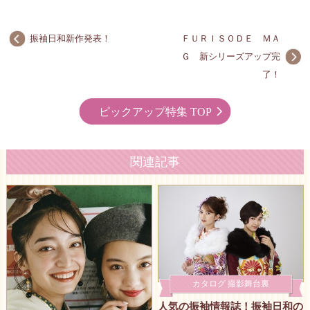
振袖日和新作発表！
ＦＵＲＩＳＯＤＥ ＭＡ
Ｇ 新シリーズアップ完
了！
ピックアップ特集 TOP
関連記事
カタログ 撮影舞台裏
人気の振袖情報誌！振袖日和の