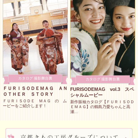
カタログ 撮影舞台裏
カタログ 撮影舞台裏
ＦＵＲＩＳＯＤＥＭＡＧ ＡＮ
FURISODEMAG vol.3 スペ
ＯＴＨＥＲ ＳＴＯＲＹ
シャルムービー
ＦＵＲＩＳＯＤＥ ＭＡＧ の ム
新作振袖カタログ【ＦＵＲＩＳＯＤ
ービーをご紹介します！
ＥＭＡＧ】の鶴島乃愛ちゃんと高
瀬...