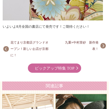
いよいよ8月全国の書店にて発売です！ご期待ください！
花てまり京都店グランドオ
九重×中村里砂 新作発
ープン！新しいお店が京都
表！
に！
ピックアップ特集 TOP
関連記事